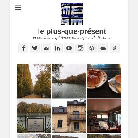
le plus-que-présent
la nouvelle expérience du temps et de l'espace
Facebook
Twitter
E-
Linkedin
YouTube
Instagram
Site
Cloud
Lien
mail
web