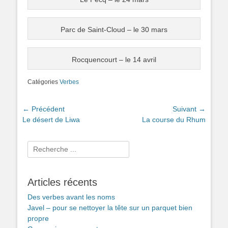
Parc de Saint-Cloud – le 30 mars
Rocquencourt – le 14 avril
Catégories
Verbes
Navigation
← Précédent
Suivant →
Article
Article
Le désert de Liwa
La course du Rhum
de
précédent :
suivant :
l’article
Rechercher :
Articles récents
Des verbes avant les noms
Javel – pour se nettoyer la tête sur un parquet bien
propre