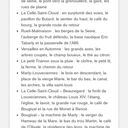
de seine, le pont vers la grenouillère, la gare, les
rues de plaine
La Celle-Saint-Cloud : en surplomb des voies, le
pavillon du Butard, le sentier du haut, le café du
bourg, la grande route du retour
Rueil-Malmaison : les berges de la Seine,
l’auberge du fruit défendu, la base nautique Eric
Tabarly et la passerelle de l’A86
Versailles en Automne : les grands axes, les
arbres coupés, le champ boueux, le thé au citron
Le petit Trianon sous la pluie : le cloître, le petit lit,
la ferme, le chemin du retour
Marly-Louveciennes : le bois en descendant, la
place de la vierge Marie, le bar du bas, le canal,
les arches, la villa saint-louis
La Celle-Saint-Cloud – Beauregard : la forêt de
Louveciennes, le château Louis XIV, l’étang,
l’église, le lavoir, la grande rue rouge, le café de
Bougival et la rue de Monet à Renoir.
Bougival – la machine de Marly : le verger du
Hameau de la Mare, le bas du trou Martin, le café
de l’Olivale, la résidence des lions, la machine de