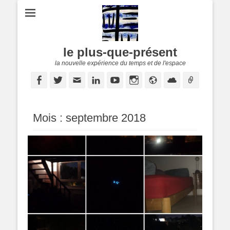
le plus-que-présent
la nouvelle expérience du temps et de l'espace
Facebook
Twitter
E-
Linkedin
YouTube
Instagram
Site
Cloud
Lien
mail
web
Mois :
septembre 2018