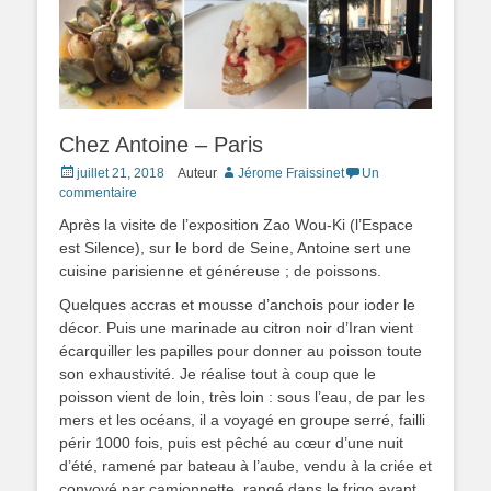
Chez Antoine – Paris
Posted
juillet 21, 2018
Auteur
Jérome Fraissinet
Un
on
commentaire
Après la visite de l’exposition Zao Wou-Ki (l’Espace
est Silence), sur le bord de Seine, Antoine sert une
cuisine parisienne et généreuse ; de poissons.
Quelques accras et mousse d’anchois pour ioder le
décor. Puis une marinade au citron noir d’Iran vient
écarquiller les papilles pour donner au poisson toute
son exhaustivité. Je réalise tout à coup que le
poisson vient de loin, très loin : sous l’eau, de par les
mers et les océans, il a voyagé en groupe serré, failli
périr 1000 fois, puis est pêché au cœur d’une nuit
d’été, ramené par bateau à l’aube, vendu à la criée et
convoyé par camionnette, rangé dans le frigo avant