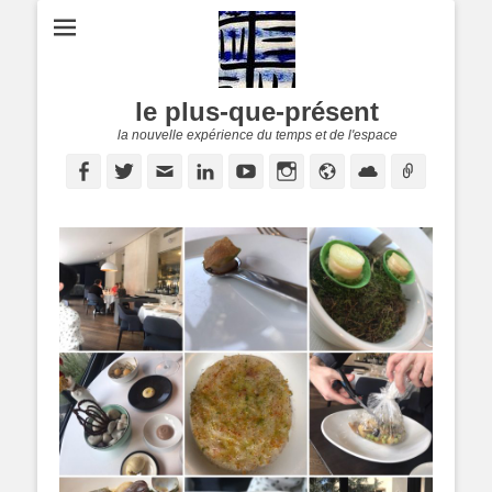
le plus-que-présent
la nouvelle expérience du temps et de l'espace
Facebook
Twitter
E-
Linkedin
YouTube
Instagram
Site
Cloud
Lien
mail
web