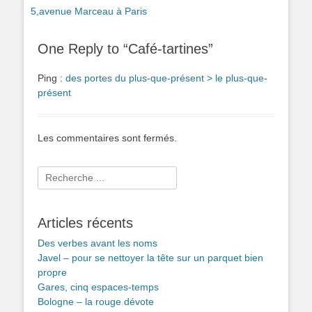
précédent :
suivant :
5,avenue Marceau à Paris
l’article
One Reply to “Café-tartines”
Ping :
des portes du plus-que-présent > le plus-que-
présent
Les commentaires sont fermés.
Rechercher :
Articles récents
Des verbes avant les noms
Javel – pour se nettoyer la tête sur un parquet bien
propre
Gares, cinq espaces-temps
Bologne – la rouge dévote