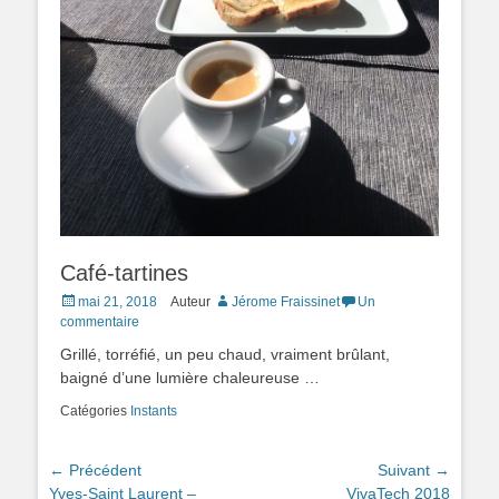
Café-tartines
Posted
mai 21, 2018
Auteur
Jérome Fraissinet
Un
on
commentaire
Grillé, torréfié, un peu chaud, vraiment brûlant,
baigné d’une lumière chaleureuse …
Catégories
Instants
Navigation
← Précédent
Suivant →
Article
Article
Yves-Saint Laurent –
VivaTech 2018
de