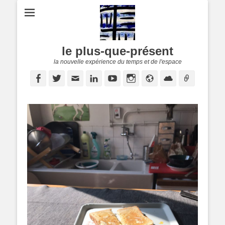
le plus-que-présent
la nouvelle expérience du temps et de l'espace
Facebook
Twitter
E-
Linkedin
YouTube
Instagram
Site
Cloud
Lien
mail
web