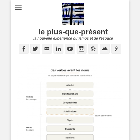
le plus-que-présent
la nouvelle expérience du temps et de l'espace
Facebook
Twitter
E-
Linkedin
YouTube
Instagram
Site
Cloud
Lien
mail
web