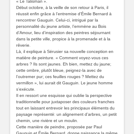
« Le Talisman ».
Début octobre, à la veille de son retour à Paris, il
réussit enfin grâce à l’entremise d’Émile Bernard à
rencontrer Gauguin. Celui-ci, intrigué par la
personnalité du jeune artiste, l’emmène au Bois
d’Amour, lieu d’inspiration des peintres séjournant
dans la petite ville, propice à la promenade et à la
rêverie.
Là, il explique à Sérusier sa nouvelle conception en
matière de peinture. « Comment voyez-vous ces
arbres ? Ils sont jaunes. Eh bien, mettez du jaune;
cette ombre, plutôt bleue, peignez-la avec de
l’outremer pur; ces feuilles rouges ? Mettez du
vermillon », lui aurait dit Gauguin. Le jeune homme
s’exécute.
Il en ressort une esquisse qui oublie la perspective
traditionnelle pour juxtaposer des couleurs franches
tout en laissant entrevoir les principaux éléments du
paysage représenté: un alignement d’arbres, un petit
chemin, une rivière et un moulin.
Cette manière de peindre, proposée par Paul
Gauguin et Émile Bernard, donne naissance la même