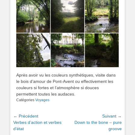
Après avoir vu les couleurs synthétiques, visite dans
le bois d’amour de Pont-Avent ou effectivement les
couleurs si fortes et l’atmosphère si douces
permettent toutes les audaces.
Catégories
Voyages
Navigation
← Précédent
Suivant →
Article
Article
Verbes d’action et verbes
Down to the bone – pure
de
précédent :
suivant :
d’état
groove
l’article