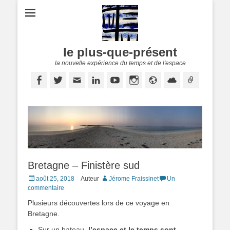
le plus-que-présent
la nouvelle expérience du temps et de l'espace
Facebook
Twitter
E-
Linkedin
YouTube
Instagram
Site
Cloud
Lien
mail
web
Bretagne – Finistère sud
Posted
août 25, 2018
Auteur
Jérome Fraissinet
Un
on
commentaire
Plusieurs découvertes lors de ce voyage en
Bretagne.
Sur un bateau,
l’espace et le temps sont