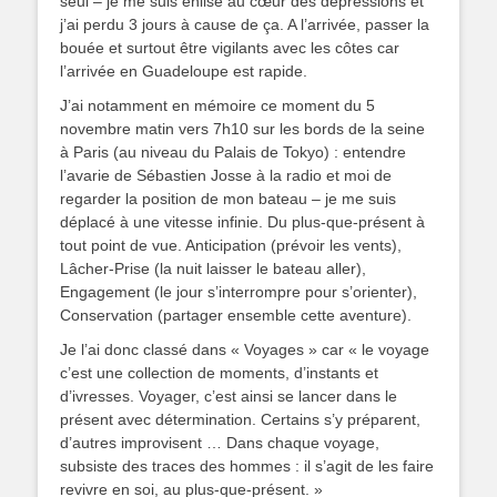
seul – je me suis enlisé au cœur des dépressions et
j’ai perdu 3 jours à cause de ça. A l’arrivée, passer la
bouée et surtout être vigilants avec les côtes car
l’arrivée en Guadeloupe est rapide.
J’ai notamment en mémoire ce moment du 5
novembre matin vers 7h10 sur les bords de la seine
à Paris (au niveau du Palais de Tokyo) : entendre
l’avarie de Sébastien Josse à la radio et moi de
regarder la position de mon bateau – je me suis
déplacé à une vitesse infinie. Du plus-que-présent à
tout point de vue. Anticipation (prévoir les vents),
Lâcher-Prise (la nuit laisser le bateau aller),
Engagement (le jour s’interrompre pour s’orienter),
Conservation (partager ensemble cette aventure).
Je l’ai donc classé dans « Voyages » car « le voyage
c’est une collection de moments, d’instants et
d’ivresses. Voyager, c’est ainsi se lancer dans le
présent avec détermination. Certains s’y préparent,
d’autres improvisent … Dans chaque voyage,
subsiste des traces des hommes : il s’agit de les faire
revivre en soi, au plus-que-présent. »