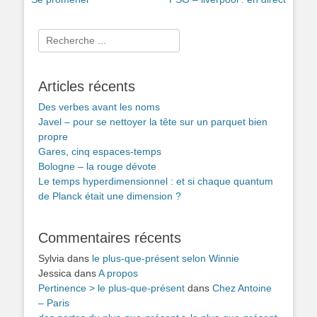
de
précédent :
suivant :
l’article
Rechercher :
Articles récents
Des verbes avant les noms
Javel – pour se nettoyer la tête sur un parquet bien
propre
Gares, cinq espaces-temps
Bologne – la rouge dévote
Le temps hyperdimensionnel : et si chaque quantum
de Planck était une dimension ?
Commentaires récents
Sylvia
dans
le plus-que-présent selon Winnie
Jessica
dans
A propos
Pertinence > le plus-que-présent
dans
Chez Antoine
– Paris