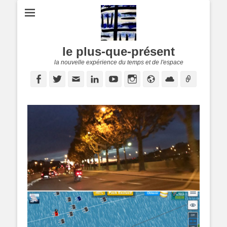
le plus-que-présent
la nouvelle expérience du temps et de l'espace
Facebook
Twitter
E-
Linkedin
YouTube
Instagram
Site
Cloud
Lien
mail
web