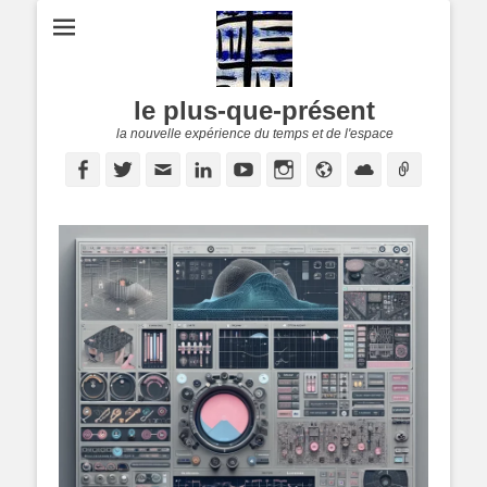
le plus-que-présent
la nouvelle expérience du temps et de l'espace
Facebook
Twitter
E-
Linkedin
YouTube
Instagram
Site
Cloud
Lien
mail
web