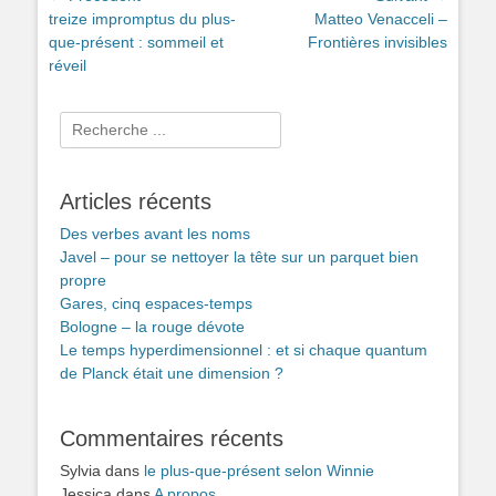
Article
Article
treize impromptus du plus-
Matteo Venacceli –
de
précédent :
suivant :
que-présent : sommeil et
Frontières invisibles
l’article
réveil
Rechercher :
Articles récents
Des verbes avant les noms
Javel – pour se nettoyer la tête sur un parquet bien
propre
Gares, cinq espaces-temps
Bologne – la rouge dévote
Le temps hyperdimensionnel : et si chaque quantum
de Planck était une dimension ?
Commentaires récents
Sylvia
dans
le plus-que-présent selon Winnie
Jessica
dans
A propos