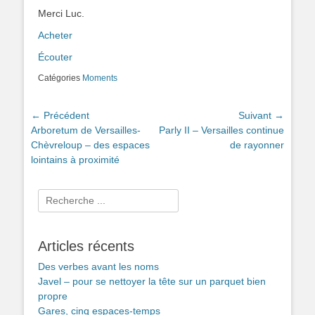
Merci Luc.
Acheter
Écouter
Catégories
Moments
Navigation
← Précédent
Suivant →
Article
Article
Arboretum de Versailles-
Parly II – Versailles continue
de
précédent :
suivant :
Chèvreloup – des espaces
de rayonner
l’article
lointains à proximité
Rechercher :
Articles récents
Des verbes avant les noms
Javel – pour se nettoyer la tête sur un parquet bien
propre
Gares, cinq espaces-temps