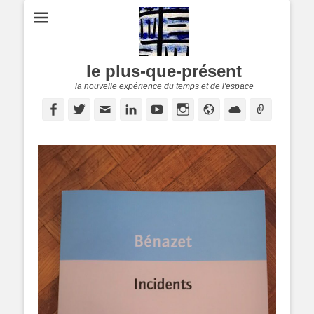
le plus-que-présent
la nouvelle expérience du temps et de l'espace
Facebook
Twitter
E-
Linkedin
YouTube
Instagram
Site
Cloud
Lien
mail
web