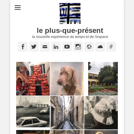
le plus-que-présent
la nouvelle expérience du temps et de l'espace
Facebook
Twitter
E-
Linkedin
YouTube
Instagram
Site
Cloud
Lien
mail
web