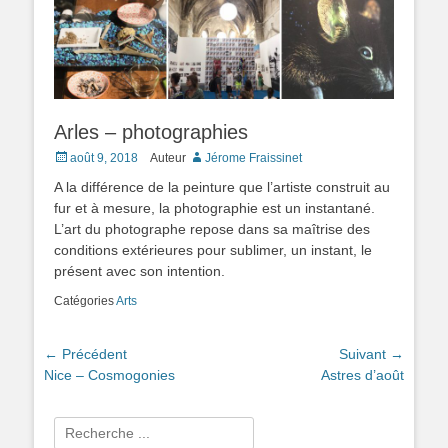
Arles – photographies
Posted
août 9, 2018
Auteur
Jérome Fraissinet
on
A la différence de la peinture que l’artiste construit au
fur et à mesure, la photographie est un instantané.
L’art du photographe repose dans sa maîtrise des
conditions extérieures pour sublimer, un instant, le
présent avec son intention.
Catégories
Arts
Navigation
← Précédent
Suivant →
Article
Article
Nice – Cosmogonies
Astres d’août
de
précédent :
suivant :
l’article
Rechercher :